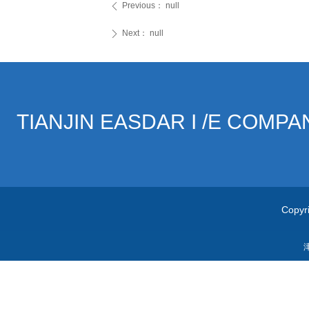
Previous：
null
ꄴ
Next：
null
ꄲ
TIANJIN EASDAR I /E COMPA
Copyri
津